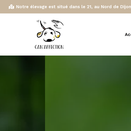
Notre élevage est situé dans le 21, au Nord de Dijon
Ac