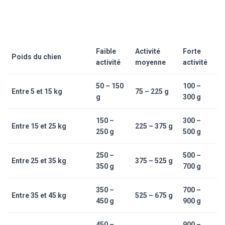
Faible
Activité
Forte
Poids du chien
activité
moyenne
activité
50 – 150
100 –
Entre 5 et 15 kg
75 – 225 g
g
300 g
150 –
300 –
Entre 15 et 25 kg
225 – 375 g
250 g
500 g
250 –
500 –
Entre 25 et 35 kg
375 – 525 g
350 g
700 g
350 –
700 –
Entre 35 et 45 kg
525 – 675 g
450 g
900 g
450 –
900 –