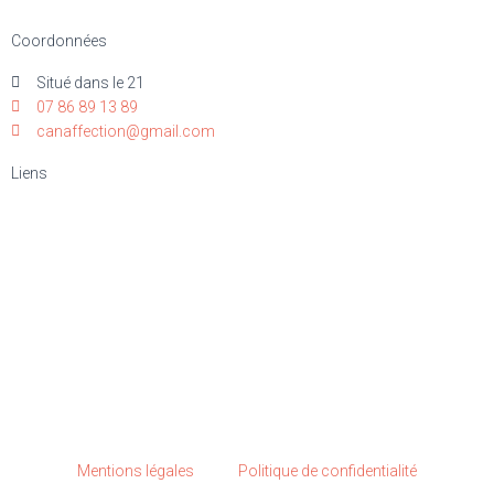
Coordonnées
Situé dans le 21
07 86 89 13 89
canaffection@gmail.com
Liens
Elevage
Nos lices
Nos étalons
Nos chiots
Futures portées
Mentions légales
Politique de confidentialité