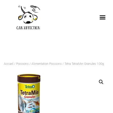
Accueil
/
Poissons
/
Alimentation Poissons
/ Tetra TetraMin Granules 100g