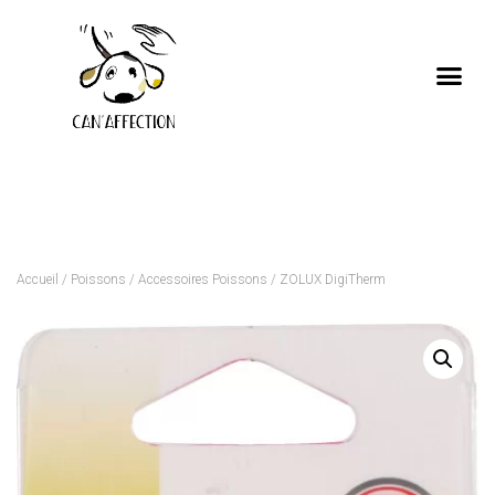
Accueil
/
Poissons
/
Accessoires Poissons
/ ZOLUX DigiTherm