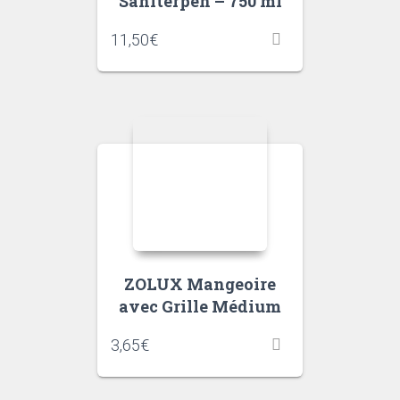
Saniterpen – 750 ml
11,50
€
ZOLUX Mangeoire
avec Grille Médium
3,65
€