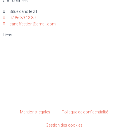
Coordonnées
Situé dans le 21
07 86 89 13 89
canaffection@gmail.com
Liens
Elevage
Nos lices
Nos étalons
Nos chiots
Futures portées
Mentions légales
Politique de confidentialité
Gestion des cookies