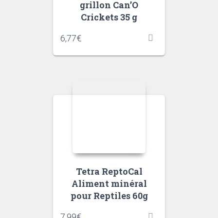
grillon Can’O
Crickets 35 g
6,77
€
Tetra ReptoCal
Aliment minéral
pour Reptiles 60g
7,99
€