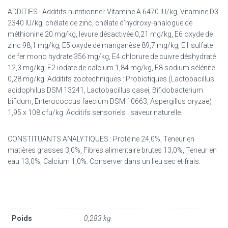
ADDITIFS : Additifs nutritionnel: Vitamine A 6470 IU/kg, Vitamine D3
2340 IU/kg, chélate de zinc, chélate d’hydroxy-analogue de
méthionine 20 mg/kg, levure désactivée 0,21 mg/kg, E6 oxyde de
zinc 98,1 mg/kg, E5 oxyde de manganèse 89,7 mg/kg, E1 sulfate
de fer mono hydrate 356 mg/kg, E4 chlorure de cuivre déshydraté
12,3 mg/kg, E2 iodate de calcium 1,84 mg/kg, E8 sodium sélénite
0,28 mg/kg. Additifs zootechniques : Probiotiques (Lactobacillus
acidophilus DSM 13241, Lactobacillus casei, Bifidobacterium
bifidum, Enterococcus faecium DSM 10663, Aspergillus oryzae)
1,95 x 108 cfu/kg. Additifs sensoriels : saveur naturelle.
CONSTITUANTS ANALYTIQUES : Protéine 24,0%, Teneur en
matières grasses 3,0%, Fibres alimentaire brutes 13,0%, Teneur en
eau 13,0%, Calcium 1,0%. Conserver dans un lieu sec et frais.
Poids
0,283 kg