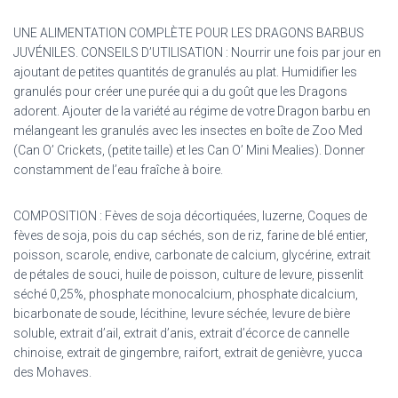
UNE ALIMENTATION COMPLÈTE POUR LES DRAGONS BARBUS
JUVÉNILES. CONSEILS D’UTILISATION : Nourrir une fois par jour en
ajoutant de petites quantités de granulés au plat. Humidifier les
granulés pour créer une purée qui a du goût que les Dragons
adorent. Ajouter de la variété au régime de votre Dragon barbu en
mélangeant les granulés avec les insectes en boîte de Zoo Med
(Can O’ Crickets, (petite taille) et les Can O’ Mini Mealies). Donner
constamment de l’eau fraîche à boire.
COMPOSITION : Fèves de soja décortiquées, luzerne, Coques de
fèves de soja, pois du cap séchés, son de riz, farine de blé entier,
poisson, scarole, endive, carbonate de calcium, glycérine, extrait
de pétales de souci, huile de poisson, culture de levure, pissenlit
séché 0,25%, phosphate monocalcium, phosphate dicalcium,
bicarbonate de soude, lécithine, levure séchée, levure de bière
soluble, extrait d’ail, extrait d’anis, extrait d’écorce de cannelle
chinoise, extrait de gingembre, raifort, extrait de genièvre, yucca
des Mohaves.