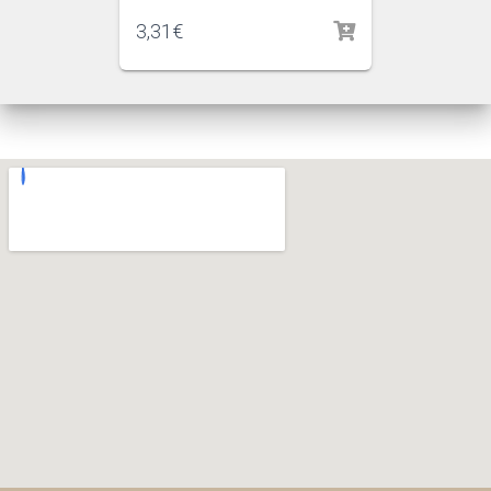
3,31
€